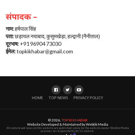
संपादक –
नाम:
हर्षपाल सिंह
पता:
छड़ायल नयाबाद, कुसुमखेड़ा, हल्द्वानी (नैनीताल)
दूरभाष:
+91 96904 73030
ईमेल:
topkikhabar@gmail.com
HOME
TOP NEWS
PRIVACY POLICY
© 2026,
TOP KI KHABAR
Website Developed & Maintained by Webtik Media
All content and news on this website are published solely by the website owner. Webtik Media
assumes no responsibility for its content.