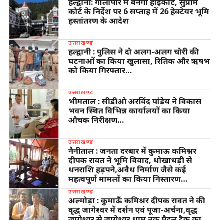
हल्द्वानी: गौलापार में बनेगा हाईकोर्ट, सुप्रीम
कोर्ट के निर्देश पर 6 सप्ताह में 26 हेक्टेयर भूमि
हस्तांतरण के आदेश
उत्तराखण्ड
हल्द्वानी : पुलिस ने दो अलग-अलग चोरी की
घटनाओं का किया खुलासा, रितिक और ऋषभ
को किया गिरफ्तार…
उत्तराखण्ड
भीमताल : सीडीओ अरविंद पांडेय ने विकास
भवन स्थित विभिन्न कार्यालयों का किया
औचक निरीक्षण…
उत्तराखण्ड
नैनीताल : जनता दरबार में कुमाऊ कमिश्नर
दीपक रावत ने भूमि विवाद, धोखाधड़ी से
धनराशि हड़पने,अवैध निर्माण जैसे कई
महत्वपूर्ण मामलों का किया निस्तारण…
उत्तराखण्ड
अल्मोड़ा : कुमाऊँ कमिश्नर दीपक रावत ने की
वृद्ध जागेश्वर में दर्शन एवं पूजा-अर्चना,वृद्ध
जागेश्वर से जागेश्वर धाम तक पैदल ट्रैक का