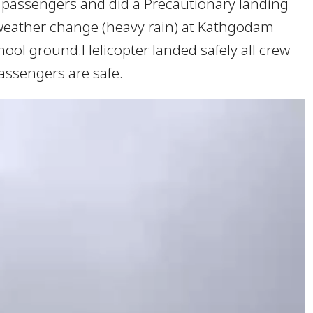
 passengers and did a Precautionary landing
weather change (heavy rain) at Kathgodam
ool ground.Helicopter landed safely all crew
ssengers are safe.