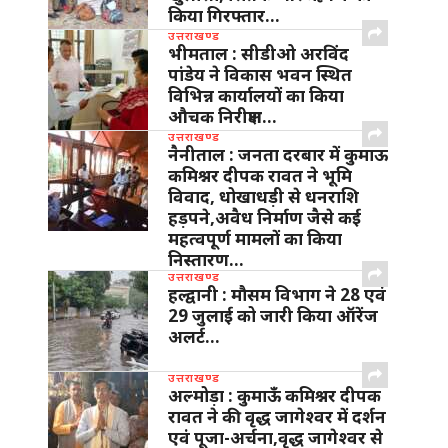
किया गिरफ्तार…
उत्तराखण्ड
भीमताल : सीडीओ अरविंद
पांडेय ने विकास भवन स्थित
विभिन्न कार्यालयों का किया
औचक निरीक्षण…
उत्तराखण्ड
नैनीताल : जनता दरबार में कुमाऊ
कमिश्नर दीपक रावत ने भूमि
विवाद, धोखाधड़ी से धनराशि
हड़पने,अवैध निर्माण जैसे कई
महत्वपूर्ण मामलों का किया
निस्तारण…
उत्तराखण्ड
हल्द्वानी : मौसम विभाग ने 28 एवं
29 जुलाई को जारी किया ऑरेंज
अलर्ट…
उत्तराखण्ड
अल्मोड़ा : कुमाऊँ कमिश्नर दीपक
रावत ने की वृद्ध जागेश्वर में दर्शन
एवं पूजा-अर्चना,वृद्ध जागेश्वर से