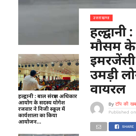
उत्तराखण्ड
हल्द्वानी
मौसम के
इमरजेंसी 
उमड़ी लो
वायरल
हल्द्वानी : बाल संरक्षण अधिकार
आयोग के सदस्य योगेश
By
टॉप की खब
रजवार ने निजी स्कूल में
Published o
कार्यशाला का किया
आयोजन…
SHARE