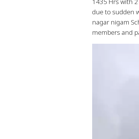
1435 Hrs with 2
due to sudden 
nagar nigam Sch
members and pa