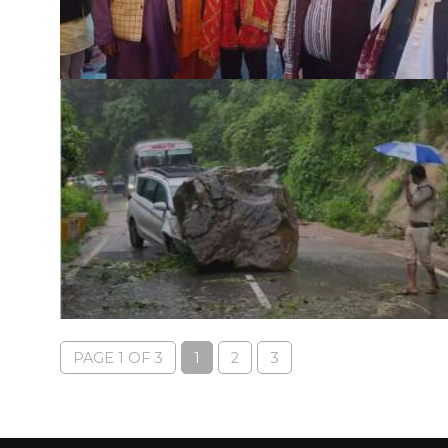
PAGE 1 OF 3
1
2
3