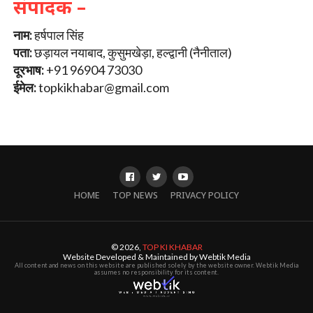
संपादक –
नाम:
हर्षपाल सिंह
पता:
छड़ायल नयाबाद, कुसुमखेड़ा, हल्द्वानी (नैनीताल)
दूरभाष:
+91 96904 73030
ईमेल:
topkikhabar@gmail.com
HOME
TOP NEWS
PRIVACY POLICY
© 2026,
TOP KI KHABAR
Website Developed & Maintained by Webtik Media
All content and news on this website are published solely by the website owner. Webtik Media
assumes no responsibility for its content.