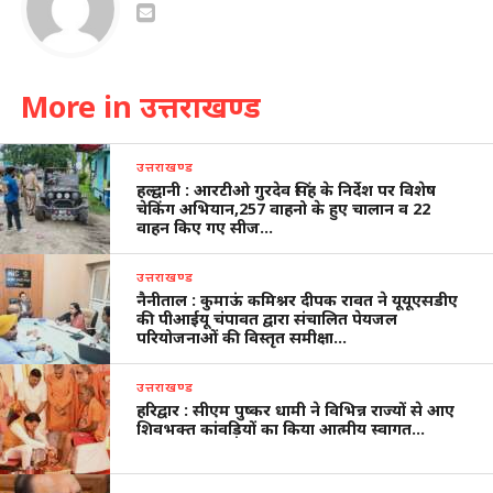
More in उत्तराखण्ड
उत्तराखण्ड
हल्द्वानी : आरटीओ गुरदेव सिंह के निर्देश पर विशेष
चेकिंग अभियान,257 वाहनो के हुए चालान व 22
वाहन किए गए सीज…
उत्तराखण्ड
नैनीताल : कुमाऊं कमिश्नर दीपक रावत ने यूयूएसडीए
की पीआईयू चंपावत द्वारा संचालित पेयजल
परियोजनाओं की विस्तृत समीक्षा…
उत्तराखण्ड
हरिद्वार : सीएम पुष्कर धामी ने विभिन्न राज्यों से आए
शिवभक्त कांवड़ियों का किया आत्मीय स्वागत…