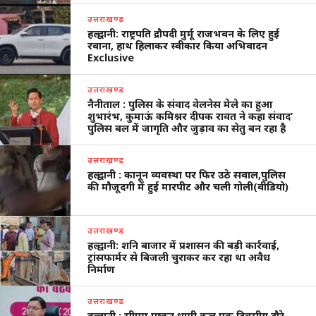
उत्तराखण्ड
हल्द्वानी: राष्ट्रपति द्रौपदी मुर्मू राजभवन के लिए हुई
रवाना, हाथ हिलाकर स्वीकार किया अभिवादन
Exclusive
उत्तराखण्ड
नैनीताल : पुलिस के संवाद वेलनेस मेले का हुआ
शुभारंभ, कुमाऊं कमिश्नर दीपक रावत ने कहा संवाद’
पुलिस बल में जागृति और जुड़ाव का सेतु बन रहा है
उत्तराखण्ड
हल्द्वानी : कानून व्यवस्था पर फिर उठे सवाल,पुलिस
की मौजूदगी में हुई मारपीट और चली गोली(वीडियो)
उत्तराखण्ड
हल्द्वानी: शनि बाजार में प्रशासन की बड़ी कार्रवाई,
ट्रांसफार्मर से बिजली चुराकर कर रहा था अवैध
निर्माण
उत्तराखण्ड
हल्द्वानी : सीएम पुष्कर धामी कल एक दिवसीय दौरे