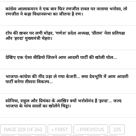
कांग्रेस आलाकमान ने एक बार फिर रणजीत रावत पर जताया भरोसा, तो
रणजीत ने कहा विधानसभा का जीतना है रण।
टॉप की ख़बर पर लगी मोहर, ‘गणेश’ प्रदेश अध्यक्ष, ‘प्रीतम’ नेता प्रतिपक्ष
और ‘हरदा’ मुख्यमंत्री चेहरा।
देखिए एक ऐसा वीडियो जिसने आम आदमी पार्टी की खोली पोल…
भाजपा-कांग्रेस की नींद उड़ा ले गया केजरी… क्या देवभूमि में आम आदमी
पार्टी बनेगा तीसरा विकल्प…
सोनिया, राहुल और प्रियंका के आख़िर क्यों भरोसेमंद हैं ‘हरदा’… जल्द
भाजपा के पांच सालों का खोलेंगे चिट्ठा।
PAGE 229 OF 242
« FIRST
‹ PREVIOUS
225