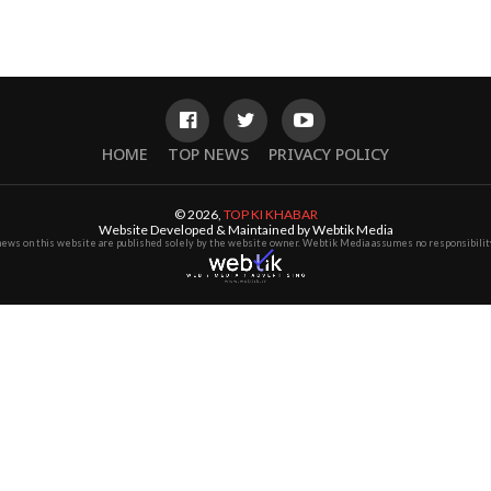
HOME
TOP NEWS
PRIVACY POLICY
© 2026,
TOP KI KHABAR
Website Developed & Maintained by Webtik Media
 news on this website are published solely by the website owner. Webtik Media assumes no responsibility 