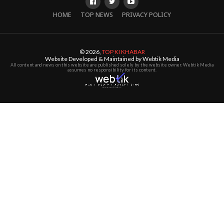
HOME
TOP NEWS
PRIVACY POLICY
© 2026,
TOP KI KHABAR
Website Developed & Maintained by Webtik Media
All content and news on this website are published solely by the website owner. Webtik Media
assumes no responsibility for its content.