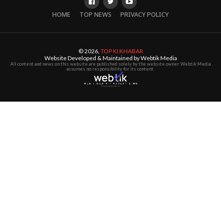
HOME
TOP NEWS
PRIVACY POLICY
© 2026,
TOP KI KHABAR
Website Developed & Maintained by Webtik Media
All content and news on this website are published solely by the website owner. Webtik Media
assumes no responsibility for its content.