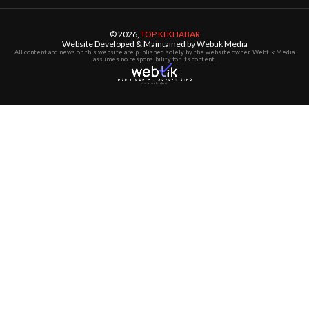
© 2026,
TOP KI KHABAR
Website Developed & Maintained by Webtik Media
All content and news on this website are published solely by the website owner. Webtik Media
assumes no responsibility for its content.