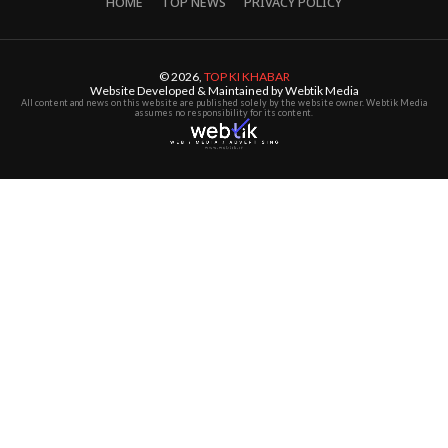
HOME
TOP NEWS
PRIVACY POLICY
© 2026,
TOP KI KHABAR
Website Developed & Maintained by Webtik Media
All content and news on this website are published solely by the website owner. Webtik Media
assumes no responsibility for its content.