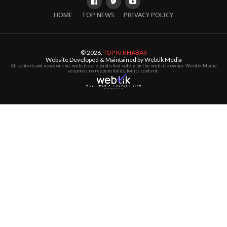
HOME
TOP NEWS
PRIVACY POLICY
© 2026,
TOP KI KHABAR
Website Developed & Maintained by Webtik Media
All content and news on this website are published solely by the website owner. Webtik Media
assumes no responsibility for its content.