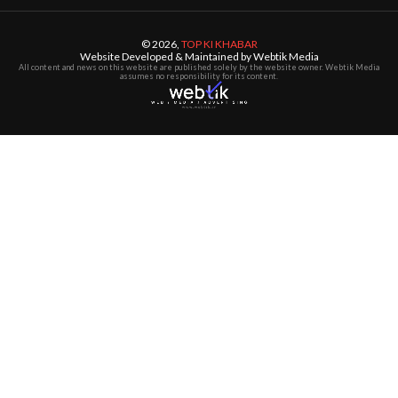
© 2026,
TOP KI KHABAR
Website Developed & Maintained by Webtik Media
All content and news on this website are published solely by the website owner. Webtik Media
assumes no responsibility for its content.